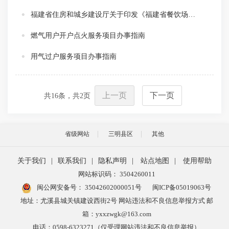
福建省住房和城乡建设厅关于印发《福建省餐饮场所燃气使用安全巡查实施办法（试行）》的通知
燃气用户开户点火服务项目办事指南
用气过户服务项目办事指南
上一页
下一页
共
16
条，共
2
页
省级网站
三明县区
其他
关于我们
|
联系我们
|
隐私声明
|
站点地图
|
使用帮助
网站标识码： 3504260011
闽公网安备号：
35042602000051号
闽ICP备05019063号
地址：尤溪县城关镇建设西街2号 网站违法和不良信息举报方式 邮
箱：yxxzwgk@163.com
电话：0598-6323271（仅受理网站违法和不良信息举报）