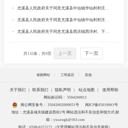
尤溪县人民政府关于同意尤溪县中仙镇华仙村村庄规划（2021-2035年）修编等两个村庄规划的批复
尤溪县人民政府关于同意尤溪县中仙镇中仙村村庄规划（2024-2035年）的批复
尤溪县人民政府关于同意尤溪县西滨镇西洋村、下墩村、三连村村庄规划（2024-2035年）的批复
上一页
下一页
共
132
条，共
9
页
省级网站
三明县区
其他
关于我们
|
联系我们
|
隐私声明
|
站点地图
|
使用帮助
网站标识码： 3504260011
闽公网安备号：
35042602000051号
闽ICP备05019063号
地址：尤溪县城关镇建设西街2号 网站违法和不良信息举报方式 邮
箱：yxxzwgk@163.com
电话：0598-6323271（仅受理网站违法和不良信息举报）