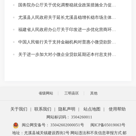
国务院办公厅关于优化调整稳就业政策措施全力促发展惠民生的通知
尤溪县人民政府关于延长尤溪县稳增长稳市场主体保就业支持居民合理住房需求的若干意见实施期限的通知
福建省人民政府办公厅关于印发进一步优化营商环境降低市场主体制度性交易成本实施方案的通知
中国人民银行关于支持金融机构对普惠小微贷款阶段性减息有关事宜的通知
关于进一步加大对小微企业贷款延期还本付息支持力度的通知
省级网站
三明县区
其他
关于我们
|
联系我们
|
隐私声明
|
站点地图
|
使用帮助
网站标识码： 3504260011
闽公网安备号：
35042602000051号
闽ICP备05019063号
地址：尤溪县城关镇建设西街2号 网站违法和不良信息举报方式 邮