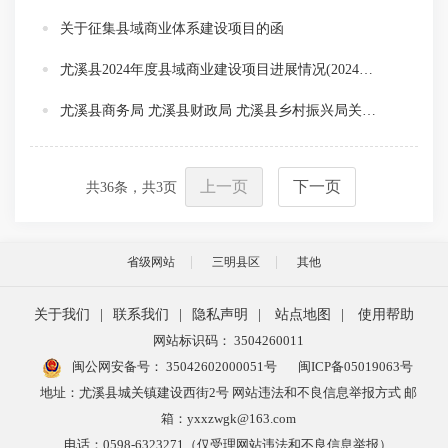
关于征集县域商业体系建设项目的函
尤溪县2024年度县域商业建设项目进展情况(2024年第4季度)
尤溪县商务局 尤溪县财政局 尤溪县乡村振兴局关于印发《尤溪县实施县域商业建设行动2024年度工作方案》的通知
上一页
下一页
共
36
条，共
3
页
省级网站
三明县区
其他
关于我们
|
联系我们
|
隐私声明
|
站点地图
|
使用帮助
网站标识码： 3504260011
闽公网安备号：
35042602000051号
闽ICP备05019063号
地址：尤溪县城关镇建设西街2号 网站违法和不良信息举报方式 邮
箱：yxxzwgk@163.com
电话：0598-6323271（仅受理网站违法和不良信息举报）