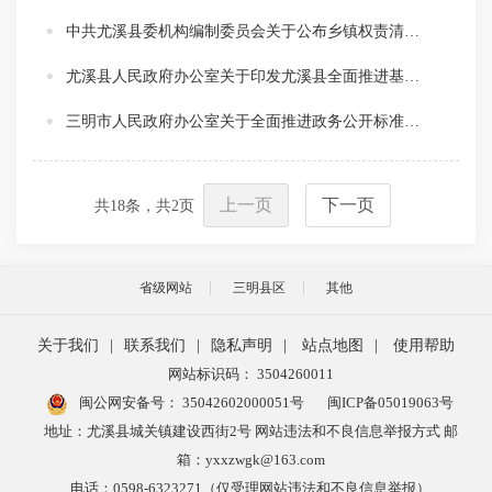
中共尤溪县委机构编制委员会关于公布乡镇权责清单和县乡“属地管理”事项责任清单的通知
尤溪县人民政府办公室关于印发尤溪县全面推进基层政务公开标准化规范化工作实施方案的通知
三明市人民政府办公室关于全面推进政务公开标准化规范化工作的通知
上一页
下一页
共
18
条，共
2
页
省级网站
三明县区
其他
关于我们
|
联系我们
|
隐私声明
|
站点地图
|
使用帮助
网站标识码： 3504260011
闽公网安备号：
35042602000051号
闽ICP备05019063号
地址：尤溪县城关镇建设西街2号 网站违法和不良信息举报方式 邮
箱：yxxzwgk@163.com
电话：0598-6323271（仅受理网站违法和不良信息举报）