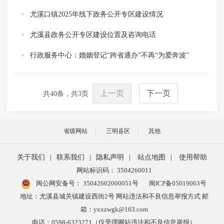
尤溪口镇2025年线下政务公开专区建设情况
尤溪县政务公开专区建设位置及咨询电话
行政服务中心：婚姻登记“跨省通办”不再“为爱奔波”
上一页
下一页
共
40
条，共
3
页
省级网站
三明县区
其他
关于我们
|
联系我们
|
隐私声明
|
站点地图
|
使用帮助
网站标识码： 3504260011
闽公网安备号：
35042602000051号
闽ICP备05019063号
地址：尤溪县城关镇建设西街2号 网站违法和不良信息举报方式 邮
箱：yxxzwgk@163.com
电话：0598-6323271（仅受理网站违法和不良信息举报）