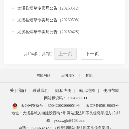
尤溪县烟草专卖局公告（20260512）
尤溪县烟草专卖局公告（20260508）
尤溪县烟草专卖局公告（20260428）
上一页
下一页
共
104
条，共
7
页
省级网站
三明县区
其他
关于我们
|
联系我们
|
隐私声明
|
站点地图
|
使用帮助
网站标识码： 3504260011
闽公网安备号：
35042602000051号
闽ICP备05019063号
地址：尤溪县城关镇建设西街2号 网站违法和不良信息举报方式 邮
箱：yxxzwgk@163.com
电话：0598-6323271（仅受理网站违法和不良信息举报）