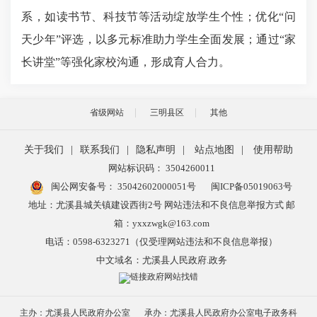
系，如读书节、科技节等活动绽放学生个性；优化“问
天少年”评选，以多元标准助力学生全面发展；通过“家
长讲堂”等强化家校沟通，形成育人合力。
省级网站
三明县区
其他
关于我们
|
联系我们
|
隐私声明
|
站点地图
|
使用帮助
网站标识码： 3504260011
闽公网安备号：
35042602000051号
闽ICP备05019063号
地址：尤溪县城关镇建设西街2号 网站违法和不良信息举报方式 邮
箱：yxxzwgk@163.com
电话：0598-6323271（仅受理网站违法和不良信息举报）
中文域名：尤溪县人民政府.政务
主办：尤溪县人民政府办公室
承办：尤溪县人民政府办公室电子政务科