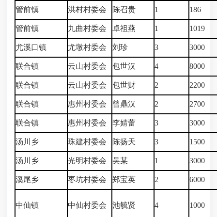
管前镇
洪村村委会
陈召贵
1
186
管前镇
九曲村委会
卓祖燕
1
1019
尤溪口镇
尤墩村委会
刘珍
3
3000
联合镇
云山村委会
包世汉
4
8000
联合镇
云山村委会
包世财
2
2200
联合镇
惠州村委会
曾鼎汉
2
2700
联合镇
惠州村委会
李婧蕾
3
3000
汤川乡
珠建村委会
陈扬天
3
1500
汤川乡
光明村委会
吴某
1
3000
溪尾乡
枣坑村委会
郑宝英
2
6000
中仙镇
中仙村委会
池毓贤
4
1000