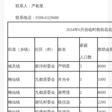
联系人：严彬星
联系电话：0598-6329688
2024年6月份临时救助花
家庭
街道（乡镇）
社区（村）
姓名
救助金
人口数
城关镇
新洋村委会
严明星
3
8000
梅仙镇
九都居委会
肖光令
3
1000
梅仙镇
九都居委会
谢秀莲
2
8000
梅仙镇
谢坑村委会
陈仪远
1
2200
梅仙镇
经通村委会
肖祥添
3
2600