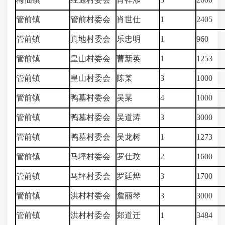
管前镇
管前村委会
肖世仕
1
2405
管前镇
真地村委会
乐忠明
1
960
管前镇
皇山村委会
曹新英
1
1253
管前镇
皇山村委会
陈某
3
1000
管前镇
鸭墓村委会
吴某
4
1000
管前镇
鸭墓村委会
吴道涛
3
3000
管前镇
鸭墓村委会
吴龙树
1
1273
管前镇
马坪村委会
罗仕玟
2
1600
管前镇
马坪村委会
罗廷烨
3
1700
管前镇
洪村村委会
詹丽琴
3
3000
管前镇
洪村村委会
郑道迁
1
3484