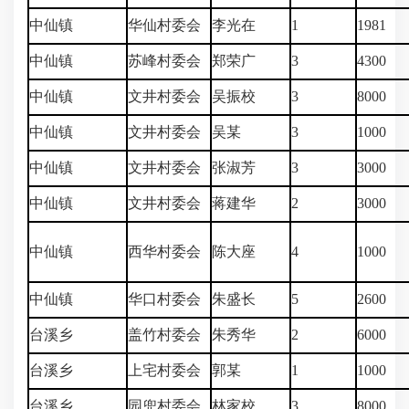
中仙镇
华仙村委会
李光在
1
1981
中仙镇
苏峰村委会
郑荣广
3
4300
中仙镇
文井村委会
吴振校
3
8000
中仙镇
文井村委会
吴某
3
1000
中仙镇
文井村委会
张淑芳
3
3000
中仙镇
文井村委会
蒋建华
2
3000
中仙镇
西华村委会
陈大座
4
1000
中仙镇
华口村委会
朱盛长
5
2600
台溪乡
盖竹村委会
朱秀华
2
6000
台溪乡
上宅村委会
郭某
1
1000
台溪乡
园兜村委会
林家校
3
8000