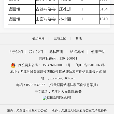
坂面镇
古迹村委会
庄礼进
1
5134
坂面镇
山面村委会
林小丽
1
1310
省级网站
三明县区
其他
关于我们
|
联系我们
|
隐私声明
|
站点地图
|
使用帮助
网站标识码： 3504260011
闽公网安备号：
35042602000051号
闽ICP备05019063号
地址：尤溪县城关镇建设西街2号 网站违法和不良信息举报方式 邮
箱：yxxzwgk@163.com
电话：0598-6323271（仅受理网站违法和不良信息举报）
中文域名：尤溪县人民政府.政务
主办：尤溪县人民政府办公室
承办：尤溪县人民政府办公室电子政务科