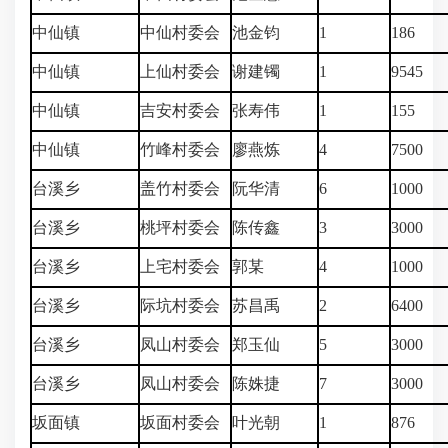
中仙镇
中仙村委会
池金钧
1
186
中仙镇
上仙村委会
谢建镯
1
9545
中仙镇
吉安村委会
张寿伟
1
155
中仙镇
竹峰村委会
廖燕炼
4
7500
台溪乡
盖竹村委会
阮华清
6
1000
台溪乡
桃坪村委会
陈传鑫
3
3000
台溪乡
上宅村委会
郭某
4
1000
台溪乡
际坑村委会
苏昌禹
2
6400
台溪乡
凤山村委会
郑玉仙
5
3000
台溪乡
凤山村委会
陈姝捷
7
3000
坂面镇
坂面村委会
叶光朝
1
876