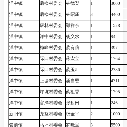
洋中镇
后楼村委会
林德梨
1
3000
洋中镇
后楼村委会
林昭庙
3
4400
洋中镇
康林村委会
郑祥余
1
1528
洋中镇
洋中村委会
杨义水
1
94
洋中镇
梅峰村委会
蔡有信
1
397
洋中镇
际口村委会
蒋宏宝
1
1764
洋中镇
际口村委会
蔡玉叶
1
2386
洋中镇
上塘村委会
潘自恩
1
4311
洋中镇
坪坑村委会
蔡祖香
1
1795
洋中镇
官洋村委会
张起田
1
246
新阳镇
龙益村委会
杨金平
2
1000
管前镇
马坪村委会
罗晓宝
3
5500