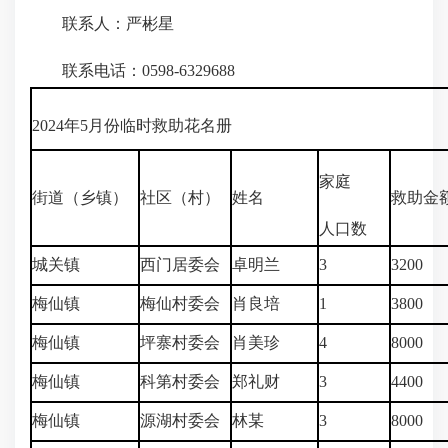
联系人：严彬星
联系电话：0598-6329688
2024年5月份临时救助花名册
家庭
街道（乡镇）
社区（村）
姓名
救助金
人口数
城关镇
西门居委会
卓明兰
3
3200
梅仙镇
梅仙村委会
肖良培
1
3800
梅仙镇
坪寨村委会
肖美珍
4
8000
梅仙镇
科第村委会
郑礼财
3
4400
梅仙镇
源湖村委会
林某
3
8000