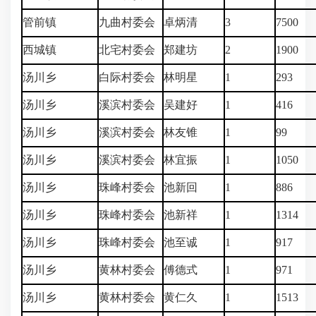
管前镇
九曲村委会
卓炳清
3
7500
西城镇
北宅村委会
郑建坊
2
1900
汤川乡
白际村委会
林明星
1
293
汤川乡
溪滨村委会
吴建好
1
416
汤川乡
溪滨村委会
林友锥
1
99
汤川乡
溪滨村委会
林宜振
1
1050
汤川乡
珠峰村委会
池新回
1
886
汤川乡
珠峰村委会
池新祥
1
1314
汤川乡
珠峰村委会
池至诚
1
917
汤川乡
黄林村委会
傅德式
1
971
汤川乡
黄林村委会
黄仁久
1
1513