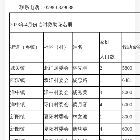
联系电话：0598-6329688
2023年4月份临时救助花名册
家庭
街道（乡镇）
社区（村）
姓名
救助金
人口数
城关镇
北门居委会
林先明
2
5800
西滨镇
双洋村委会
杨忠路
1
6481
洋中镇
洋中村委会
杨秀美
3
8000
洋中镇
际口村委会
蔡月容
4
6000
新阳镇
夏阳村委会
林文波
1
8000
新阳镇
夏阳村委会
詹幼英
4
6000