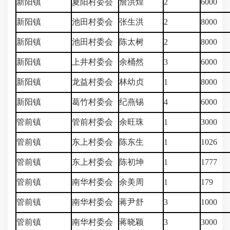
新阳镇
夏阳村委会
詹洪煌
2
6000
新阳镇
池田村委会
张生洪
2
8000
新阳镇
池田村委会
陈太树
2
8000
新阳镇
上井村委会
余桶然
3
6000
新阳镇
龙益村委会
林幼贞
1
8000
新阳镇
葛竹村委会
纪燕锡
4
6000
管前镇
管前村委会
余旺珠
1
3000
管前镇
东上村委会
陈东生
1
1026
管前镇
东上村委会
陈初坤
1
1777
管前镇
南华村委会
余美周
1
179
管前镇
南华村委会
蒋尹舒
3
1000
管前镇
南华村委会
蒋晓颖
3
3000