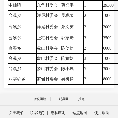
中仙镇
东华村委会
蔡义平
1
29360
台溪乡
洋尾村委会
吴聪荣
2
1900
台溪乡
洋尾村委会
郑文英
2
2000
台溪乡
上宅村委会
郭家琦
3
3500
台溪乡
象山村委会
陈使使
2
6000
台溪乡
象山村委会
陈娇妹
3
1000
台溪乡
象山村委会
陈小凤
5
3000
八字桥乡
罗岩村委会
吴树铮
2
8000
省级网站
三明县区
其他
关于我们
|
联系我们
|
隐私声明
|
站点地图
|
使用帮助