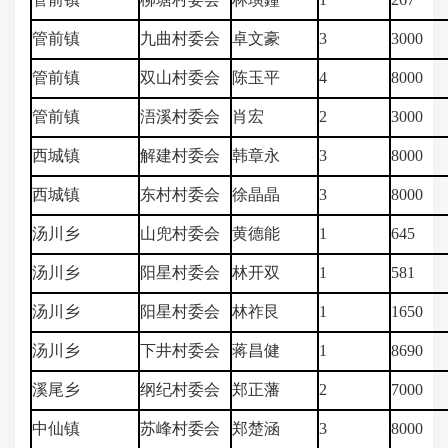
管前镇
九曲村委会
卓文豪
3
3000
管前镇
双山村委会
陈玉平
4
8000
管前镇
浯溪村委会
肖宏
2
3000
西城镇
解建村委会
韩章永
3
8000
西城镇
东村村委会
徐晶晶
3
8000
汤川乡
山兜村委会
黄德能
1
645
汤川乡
阳星村委会
林开双
1
581
汤川乡
阳星村委会
林祚艮
1
1650
汤川乡
下井村委会
蒋昌健
1
8690
溪尾乡
纲纪村委会
郑正藩
2
7000
中仙镇
苏峰村委会
郑楚涵
3
8000