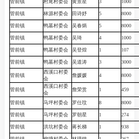
管前镇
村尾村委会
黄景星
3
1000
管前镇
林源村委会
田诗妤
5
8000
管前镇
鸭墓村委会
吴春炳
5
8000
管前镇
鸭墓村委会
吴琦
4
1000
管前镇
鸭墓村委会
吴登煌
1
107
管前镇
鸭墓村委会
吴道涛
3
3000
西溪口村委
管前镇
詹媛媛
4
8000
会
西溪口村委
管前镇
詹荣赏
1
459
会
管前镇
马坪村委会
罗仕玟
8
8000
管前镇
马坪村委会
罗朝星
1
274
管前镇
洪坑村委会
蒋长梯
1
938
管前镇
柳塘村委会
林璜鐘
1
267