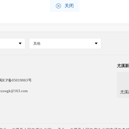

关闭
其他
尤溪新
闽ICP备05019063号
k@163.com
尤溪