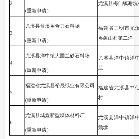
2
尤溪县梅仙镇谢坑
(重新申请）
尤溪县台溪乡合力石料场
福建省三明市尤
3
乡象山村第二洋
(重新申请）
尤溪县洋中镇大国兰砂石料场
尤溪县洋中镇洋
4
兰
(重新申请）
福建省尤溪县裕晟纸业有限公司
福建省尤溪县中
5
村
(重新申请）
尤溪县城鑫新型墙体材料厂
尤溪县洋中镇洋
6
鹅垅
(重新申请）