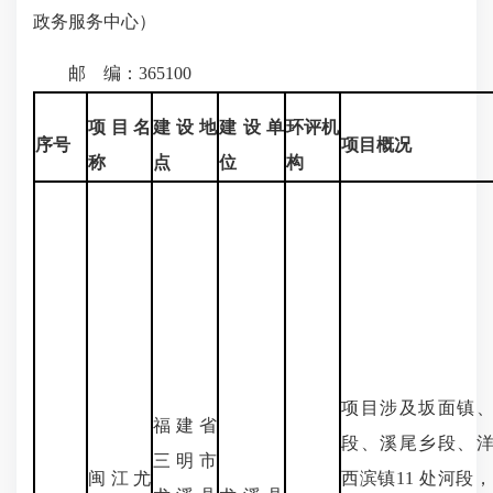
政务服务中心）
邮 编：365100
项目名
建设地
建设单
环评机
序号
项目概况
称
点
位
构
项目涉及坂面镇
福建省
段、溪尾乡段、
三明市
闽江尤
西滨镇11 处河段，