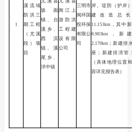
尤溪县
尤溪县
溪流域
三明市
岸。堤防（护岸
坂面
闽江上
防洪三
闽环国
建改造总长
镇、台
游防洪
1
期工程
投环保
11.153km，其
溪乡、
工程建
（尤溪
有限公
8.983km，
西滨
设有限
段）项
司
2.170km；新建排
镇、溪
公司
目
座；新建排涝管 3
尾乡、
（具体地理位置
洋中镇
容详见报告表）