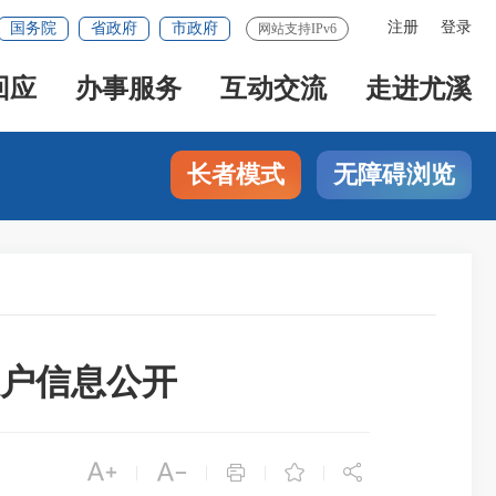
注册
登录
国务院
省政府
市政府
网站支持IPv6
回应
办事服务
互动交流
走进尤溪
长者模式
无障碍浏览
农户信息公开





|
|
|
|