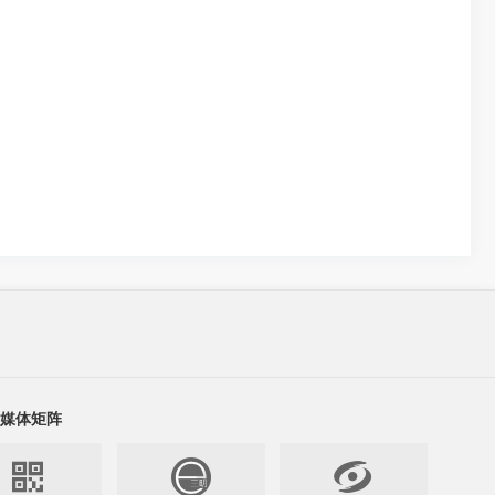
媒体矩阵

