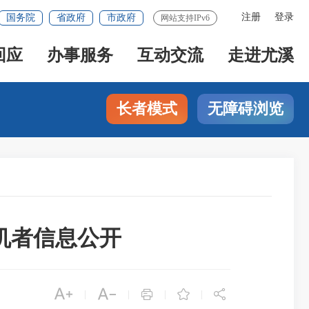
注册
登录
国务院
省政府
市政府
网站支持IPv6
回应
办事服务
互动交流
走进尤溪
长者模式
无障碍浏览
机者信息公开





|
|
|
|