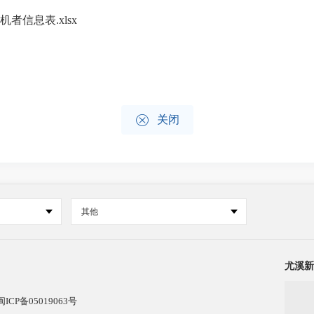
者信息表.xlsx

关闭
其他
尤溪新
闽ICP备05019063号