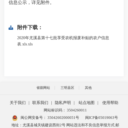
信息公示，详见附件。
附件下载：
2020年尤溪县第十七批享受农机报废补贴的农户信息
表.xls.xls
省级网站
三明县区
其他
关于我们
|
联系我们
|
隐私声明
|
站点地图
|
使用帮助
网站标识码： 3504260011
闽公网安备号：
35042602000051号
闽ICP备05019063号
地址：尤溪县城关镇建设西街2号 网站违法和不良信息举报方式 邮