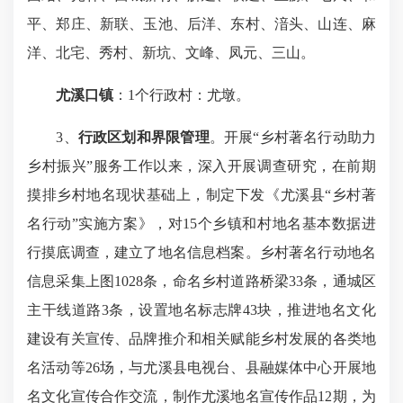
平、郑庄、新联、玉池、后洋、东村、湆头、山连、麻
洋、北宅、秀村、新坑、文峰、凤元、三山。
尤溪口镇
：1个行政村：尤墩。
3、
行
政区划和
界限管理
。开展“乡村著名行动助力
乡村振兴”服务工作以来，深入开展调查研究，在前期
摸排乡村地名现状基础上，制定下发《尤溪县“乡村著
名行动”实施方案》，对15个乡镇和村地名基本数据进
行摸底调查，建立了地名信息档案。乡村著名行动地名
信息采集上图1028条，命名乡村道路桥梁33条，通城区
主干线道路3条，设置地名标志牌43块，推进地名文化
建设有关宣传、品牌推介和相关赋能乡村发展的各类地
名活动等26场，与尤溪县电视台、县融媒体中心开展地
名文化宣传合作交流，制作尤溪地名宣传作品12期，为