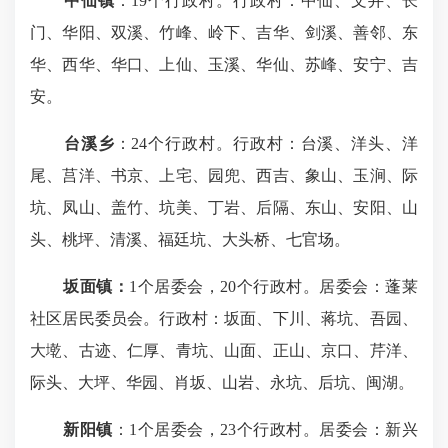
中仙镇
：19个行政村。行政村：中仙、文井、长
门、华阳、双溪、竹峰、岭下、吉华、剑溪、善邻、东
华、西华、华口、上仙、玉溪、华仙、苏峰、安宁、吉
安。
台溪乡
：24个行政村。行政村：台溪、洋头、洋
尾、莒洋、书京、上宅、园兜、西吉、象山、玉涧、际
坑、凤山、盖竹、坑美、丁岩、后隔、东山、安阳、山
头、桃坪、清溪、福廷坑、大头桥、七官场。
坂面镇：
1个居委会，20个行政村。居委会：蓬莱
社区居民委员会。行政村：坂面、下川、蒋坑、吾园、
大墘、古迹、仁厚、青坑、山面、正山、京口、芹洋、
际头、大坪、华园、肖坂、山岩、永坑、后坑、闽湖。
新阳镇
：1个居委会，23个行政村。居委会：新兴