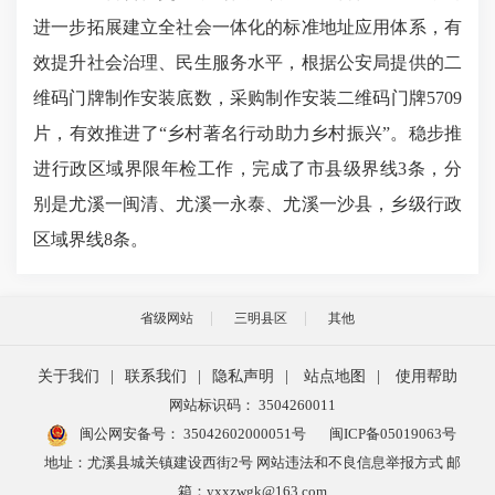
进一步拓展建立全社会一体化的标准地址应用体系，有
效提升社会治理、民生服务水平，根据公安局提供的二
维码门牌制作安装底数，采购制作安装二维码门牌5709
片，有效推进了“乡村著名行动助力乡村振兴”。稳步推
进行政区域界限年检工作，完成了市县级界线3条，分
别是尤溪一闽清、尤溪一永泰、尤溪一沙县，乡级行政
区域界线8条。
省级网站
三明县区
其他
关于我们
|
联系我们
|
隐私声明
|
站点地图
|
使用帮助
网站标识码： 3504260011
闽公网安备号：
35042602000051号
闽ICP备05019063号
地址：尤溪县城关镇建设西街2号 网站违法和不良信息举报方式 邮
箱：yxxzwgk@163.com