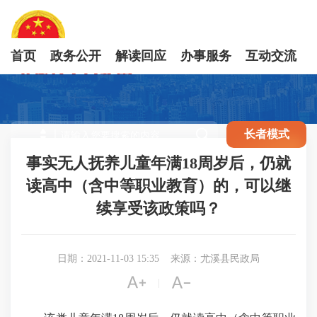
首页
政务公开
解读回应
办事服务
互动交流

长者模式
事实无人抚养儿童年满18周岁后，仍就
读高中（含中等职业教育）的，可以继
续享受该政策吗？
日期：2021-11-03 15:35
来源：尤溪县民政局


|