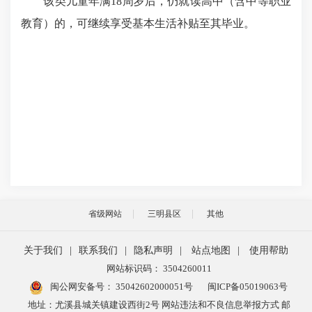
该类儿童年满18周岁后，仍就读高中（含中等职业
教育）的，可继续享受基本生活补贴至其毕业。
省级网站
三明县区
其他
关于我们
|
联系我们
|
隐私声明
|
站点地图
|
使用帮助
网站标识码： 3504260011
闽公网安备号：
35042602000051号
闽ICP备05019063号
地址：尤溪县城关镇建设西街2号 网站违法和不良信息举报方式 邮