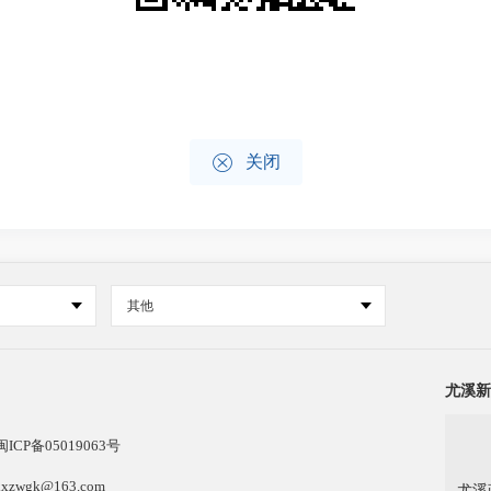

关闭
其他
尤溪新
闽ICP备05019063号
k@163.com
尤溪