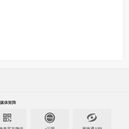
媒体矩阵


政务官方微信
e三明
闽政通APP