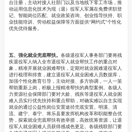
台注册，主动对接人社部门以及当地线下零工市场，推
动运用信息化技术为现（退）役军人军属在免费求职登
记、智能岗位匹配、就业政策咨询、创业指导扶持、职
业技能培训、劳动权益保障等方面提供“网约式”个性化
优先优待服务。
五、强化就业兜底帮扶。
各级退役军人事务部门要将残
疾退役军人纳入全市退役军人就业帮扶工作的重点对
象，精准开展就业困难帮扶，定期对就业困难退役军人
进行梳理和排查，建立退役军人就业困难人员数据库，
加强个性化教育引导，主动对接、多方协调，一人一策
帮助重新上岗，积极上报精准帮扶的典型案例。各级人
力资源社会保障部门要对大龄、残疾等退役军人就业困
难人员实行优先扶持和重点帮助，对确实难以自主实现
就业的通过公益性岗位安置途径兜底安置。明溪、清
流、建宁、泰宁、将乐县要发挥机构改革和职能整合优
势，探索就业兜底帮扶有效举措，高效统筹资源，让退
役军人就业困难人员获得感成色更足。各级残联部门要