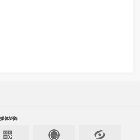
媒体矩阵

