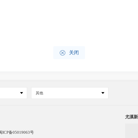

关闭
其他
尤溪新
闽ICP备05019063号