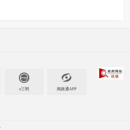

e三明
闽政通APP
科