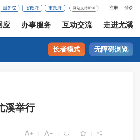
注册
登录
国务院
省政府
市政府
网站支持IPv6
回应
办事服务
互动交流
走进尤溪
长者模式
无障碍浏览
尤溪举行





|
|
|
|