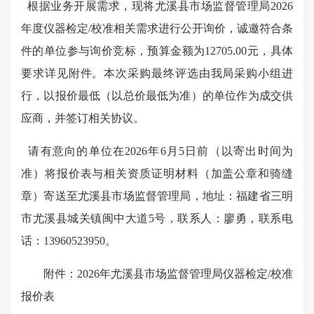
根据业务开展需求
，
现将
尤溪县市场监督管理局
2026
年度
仪器检定
/校准相关
需求进行公开
询价
，
诚邀符合条
件的单位参与询价竞标，
预算金额为
12705.00元，
具体
要求详见附件。本次采购最终评选由我局采购小组进
行，
以
报价最低（以总价最低为准）的单位作为成交供
应商，并签订相关协议。
请有意向的单位在
2026年6月5日前（以寄出时间为
准）将报价表与相关资质证明材料（加盖公章和骑缝
章）寄送至尤溪县市场监督管理局，地址：福建省三明
市尤溪县城关镇闽中大道5号，联系人：廖勇，联系电
话：13960523950。
附件：
2026年尤溪县市场监督管理局仪器检定/校准
报价表