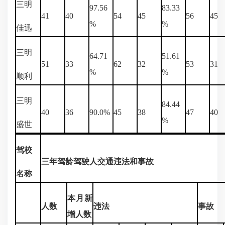
三明
97.56
83.33
41
40
54
45
56
45
%
%
佳迅
三明
64.71
51.61
51
33
62
32
53
31
%
%
顺利
三明
84.44
40
36
90.0%
45
38
47
40
%
盛世
驾校
三年驾龄驾驶人交通违法和事故
名称
本月新
人数
违法
事故
增人数