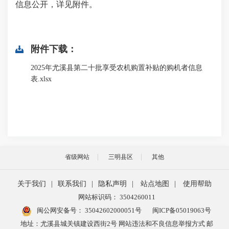
信息公开，详见附件。
附件下载：
2025年尤溪县第二十批享受农机购置补贴的购机者信息
表.xlsx
省级网站
三明县区
其他
关于我们
|
联系我们
|
隐私声明
|
站点地图
|
使用帮助
网站标识码： 3504260011
闽公网安备号：
35042602000051号
闽ICP备05019063号
地址：尤溪县城关镇建设西街2号 网站违法和不良信息举报方式 邮