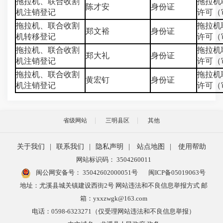
拖拉机、联合收割
拖拉机
陈才安
身份证
机注销登记
许可（
拖拉机、联合收割
拖拉机
郑文裕
身份证
机转移登记
许可（
拖拉机、联合收割
拖拉机
郑大礼
身份证
机注销登记
许可（
拖拉机、联合收割
拖拉机
黄宏钉
身份证
机注销登记
许可（
省级网站
三明县区
其他
关于我们
|
联系我们
|
隐私声明
|
站点地图
|
使用帮助
网站标识码： 3504260011
闽公网安备号：
35042602000051号
闽ICP备05019063号
地址：尤溪县城关镇建设西街2号 网站违法和不良信息举报方式 邮
箱：yxxzwgk@163.com
电话：0598-6323271（仅受理网站违法和不良信息举报）