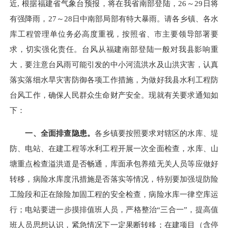
近, 根据福建省气象台预报，将在我省南部登陆，26～29日将
有强降雨，27～28日中南部局部有特大暴雨。请各乡镇、各水
库工程管理单位务必高度重视，按照省、市主要领导部署要
求，切实强化责任。台风从福建南部登陆一般对我县影响重
大，要注意台风雨可能引发的中小河流洪水及山洪灾害，认真
落实落细水旱灾害防御各项工作措施，为做好我县水利工程防
台风工作，确保人民群众生命财产安全。现就有关要求通知如
下：
一、全面排查隐患。
各乡镇要按照要求对辖区的水库、堤
防、电站、在建工程等水利工程开展一次全面检查，水库、山
塘重点检查溢洪道是否畅通，库面承包养殖无关人员等应做好
转移，病险水库度汛措施是否落实等情况，特别要加强堤防险
工险段和正在除险加固工程的安全检查，病险水库一律空库运
行；电站要进一步摸排值班人员，严格整治“三合一”，提高值
班人员思想认识，紧急情况下一定果断转移；在建项目（含停