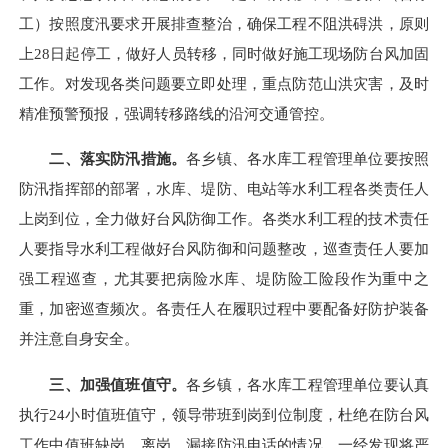
工）按照度汛要求开展排查整治，确保工程不阻洪碍洪，原则
上28日起停工，做好人员转移，同时做好施工现场防台风加固
工作。对发现各类问题要立即处理，重点防范山洪灾害，及时
精准预警预报，强调转移路线的沿河交通管控。
二、落实防汛措施。
各乡镇、各水库工程管理单位要按照
防汛指挥部的部署，水库、堤防、电站等水利工程各类责任人
上岗到位，全力做好台风防御工作。各类水利工程的技术责任
人要指导水利工程做好台风防御和问题整改，巡查责任人要加
强工程巡查，尤其要把病险水库、堤防险工险段作为重中之
重，加密巡查频次。各责任人在履职过程中要配备好防护装备
并注意自身安全。
三、加强值班值守。
各乡镇，各水库工程管理单位要认真
执行24小时值班值守，领导带班到岗到位制度，杜绝在防台风
工作中值班缺岗、离岗、漏接防汛电话的情况，一经发现将严