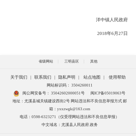
洋中镇人民政府
2018
年
6
月
27
日
省级网站
三明县区
其他
关于我们
|
联系我们
|
隐私声明
|
站点地图
|
使用帮助
网站标识码： 3504260011
闽公网安备号：
35042602000051号
闽ICP备05019063号
地址：尤溪县城关镇建设西街2号 网站违法和不良信息举报方式 邮
箱：yxxzwgk@163.com
电话：0598-6323271（仅受理网站违法和不良信息举报）
中文域名：尤溪县人民政府.政务