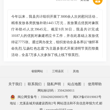
今年以来，我县共计组织开展了3000余人次的慰问活动，
精准发放各类抚恤补助1443.5万元，发放重点优抚对象医
疗补助45人次39645元。截至9月30日，我县共计完成
10187人的优抚对象建档立卡工作，并在此基础上发放优
待证7775张。通过两办发文，组织发动全县各界以“缅怀革
命先烈,弘扬红色志愿”为主题多形式开展清明节英烈祭奠
活动，全县7万多人次参加了线上线下祭英烈。
省级网站
三明县区
其他
主持人
2023-10-12 02:11
关于我们
|
联系我们
|
隐私声明
|
站点地图
|
使用帮助
网站标识码： 3504260011
刚刚您提到积极探索工作新机制，具体是个什么样的
闽公网安备号：
35042602000051号
闽ICP备05019063号
情况？
地址：尤溪县城关镇建设西街2号 网站违法和不良信息举报方式 邮
箱：yxxzwgk@163.com