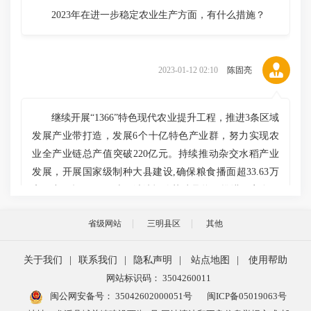
2023年在进一步稳定农业生产方面，有什么措施？
2023-01-12 02:10
陈固亮
继续开展“1366”特色现代农业提升工程，推进3条区域
发展产业带打造，发展6个十亿特色产业群，努力实现农
业全产业链总产值突破220亿元。持续推动杂交水稻产业
发展，开展国家级制种大县建设,确保粮食播面超33.63万
亩、产量超13.63万吨。继续打响茶叶品牌，推进国家食用
菌优势特色产业集群建设，扩种高山冷凉蔬菜，利用福州
省级网站
三明县区
其他
都市圈共建和上海对口合作政策契机，推动我县优质农产
品走向福州、上海高端市场。
关于我们
|
联系我们
|
隐私声明
|
站点地图
|
使用帮助
网站标识码： 3504260011
闽公网安备号：
35042602000051号
闽ICP备05019063号
主持人
2023-01-12 02:11