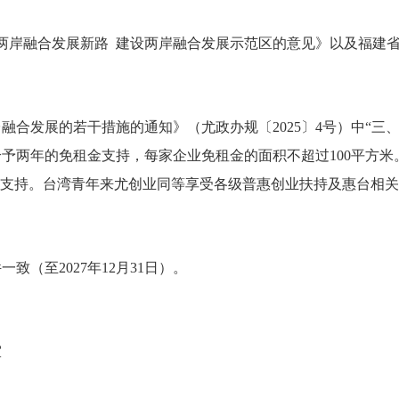
融合发展新路 建设两岸融合发展示范区的意见》以及福建省台
台融合发展
的若干措施的通知》（
尤政办规
〔2025〕4号）中
予两年的免租金支持，每家企业免租金的面积不超过100平方
地支持。台湾青年
来尤创业
同等享受各级普惠创业扶持及惠台相关
至2027年12月31日）。
室