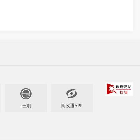

e三明
闽政通APP