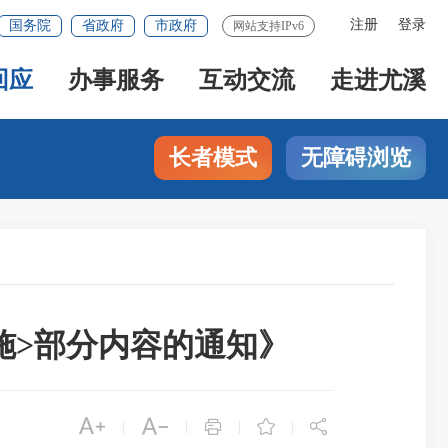
注册
登录
国务院
省政府
市政府
网站支持IPv6
回应
办事服务
互动交流
走进尤溪
长者模式
无障碍浏览
施>部分内容的通知》





|
|
|
|