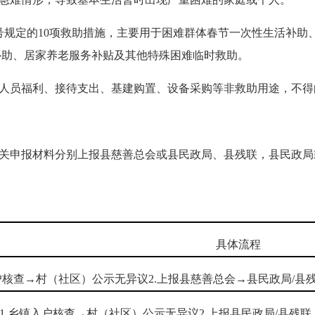
〕1号规定的10项救助措施，主要用于困难群体春节一次性生活补
补助、居家养老服务补贴及其他特殊困难临时救助。
人员福利、接待支出、基建购置、设备采购等非救助用途，不得
关申报材料分别上报县慈善总会或县民政局、县残联，县民政局
具体流程
入户核查→村（社区）公示无异议2.上报县慈善总会→县民政局/县
1.乡镇入户核查→村（社区）公示无异议2.上报县民政局/县残联