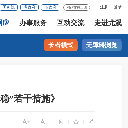
注册
登录
国务院
省政府
市政府
网站支持IPv6
回应
办事服务
互动交流
走进尤溪
长者模式
无障碍浏览
门稳”若干措施》





|
|
|
|