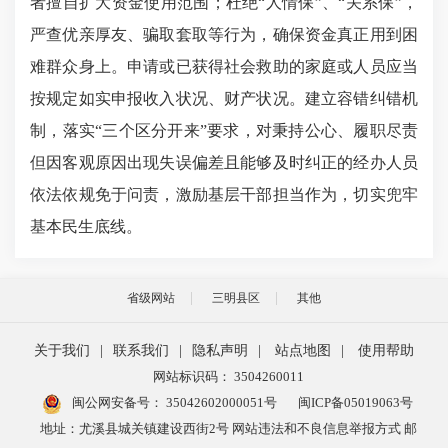
者擅自扩大资金使用范围；杜绝“人情保”、“关系保”，
严查优亲厚友、骗取套取等行为，确保资金真正用到困
难群众身上。申请或已获得社会救助的家庭或人员应当
按规定如实申报收入状况、财产状况。建立容错纠错机
制，落实“三个区分开来”要求，对秉持公心、履职尽责
但因客观原因出现失误偏差且能够及时纠正的经办人员
依法依规免于问责，激励基层干部担当作为，切实兜牢
基本民生底线。
省级网站
三明县区
其他
关于我们
|
联系我们
|
隐私声明
|
站点地图
|
使用帮助
网站标识码： 3504260011
闽公网安备号：
35042602000051号
闽ICP备05019063号
地址：尤溪县城关镇建设西街2号 网站违法和不良信息举报方式 邮