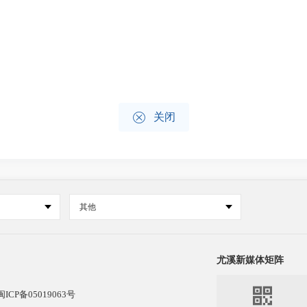

关闭
其他
尤溪新媒体矩阵

闽ICP备05019063号