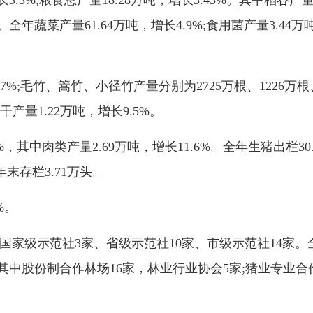
%;粮食总产量18.28万吨，增长3.43%。其中稻谷产量13
%。全年蔬菜产量61.64万吨，增长4.9%;食用菌产量3.44万
;毛竹、篙竹、小径竹产量分别为2725万根、1226万根、4.
笋干产量1.22万吨，增长9.5%。
中肉类产量2.69万吨，增长11.6%。全年生猪出栏30.65
年末存栏3.71万头。
%。
家级示范社3家、省级示范社10家、市级示范社14家。
，其中股份制合作林场16家，林业行业协会5家;猪业专业合