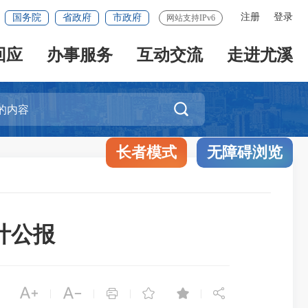
注册
登录
国务院
省政府
市政府
网站支持IPv6
回应
办事服务
互动交流
走进尤溪

长者模式
无障碍浏览
计公报






|
|
|
|