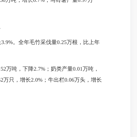
38万吨，增长6.7%；马铃薯产量0.97万
。
3.9%。全年毛竹采伐量0.25万根，比上年
52万吨，下降2.7%；奶类产量0.01万吨，
52万只，增长2.0%；牛出栏0.06万头，增长