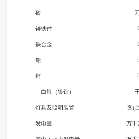
砖
铸铁件
铁合金
铅
锌
白银（银锭）
灯具及照明装置
套(
发电量
万千