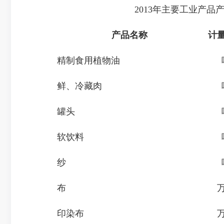
2013年主要工业产品
产品名称
计
精制食用植物油
鲜、冷藏肉
罐头
软饮料
纱
布
印染布