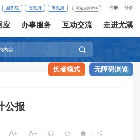
注册
登录
国务院
省政府
市政府
网站支持IPv6
回应
办事服务
互动交流
走进尤溪

长者模式
无障碍浏览
计公报






|
|
|
|