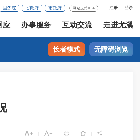
注册
登录
国务院
省政府
市政府
网站支持IPv6
回应
办事服务
互动交流
走进尤溪
长者模式
无障碍浏览
况





|
|
|
|