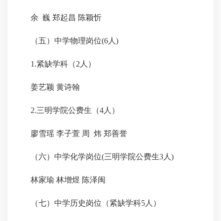
余 巍 郑起昌 陈颖忻
（五）中学物理岗位(6人)
1.紧缺学科（2人）
姜艺颖 黄诗翰
2.三明学院公费生（4人）
廖雪瑶 李子萱 周 炜 郑善誉
（六）中学化学岗位(三明学院公费生3人)
林家瑜 林增煜 陈泽闽
（七）中学历史岗位（紧缺学科5人）