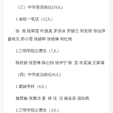
（三）中学英语岗位(19人)
1.省统一笔试（12人）
徐 燕 陆翠莲 叶惠真 罗洪冰 罗丽兰 邹安琪 张仙萍
廖靖凡 郑小雪 张婧晖 张艳琳 何红艳
2.三明学院公费生（7人）
陈舒妍 张慧琳 陈心怡 张伊宁 陈 芸 肖孟涵 王家城
（四）中学
政治岗位
(9人)
1.紧缺学科（6人）
施慧敏 张雅洁 姜 婷 沈 洁 杨金辰 温怡凤
2.三明学院公费生（3人）