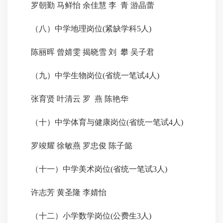
罗朝勤 马鲜怡 余佳慧 李 青 游晶蕾
（八）中学地理岗位(紧缺学科5人)
陈丽晖 曾婧雯 揭晓雪 刘 攀 吴子君
（九）中学生物岗位(省统一笔试4人)
张育贤 叶清云 罗 燕 陈艳华
（十）中学体育与健康岗位(省统一笔试4人)
罗竣耀 徐敏燕 罗忠俊 陈子懿
（十一）中学美术岗位(省统一笔试3人)
许志芳 黄圣隆 李婧怡
（十二）小学数学岗位(公费生3人)