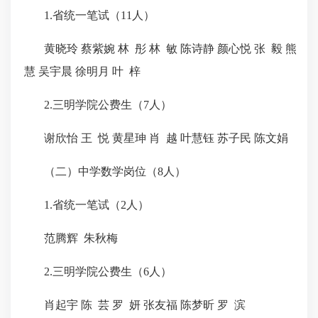
1.省统一笔试（11人）
黄晓玲 蔡紫婉 林 彤 林 敏 陈诗静 颜心悦 张 毅 熊
慧 吴宇晨 徐明月 叶 梓
2.三明学院公费生（7人）
谢欣怡 王 悦 黄星珅 肖 越 叶慧钰 苏子民 陈文娟
（二）中学数学岗位（8人）
1.省统一笔试（2人）
范腾辉 朱秋梅
2.三明学院公费生（6人）
肖起宇 陈 芸 罗 妍 张友福 陈梦昕 罗 滨