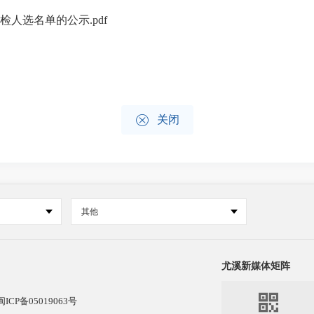
检人选名单的公示.pdf

关闭
其他
尤溪新媒体矩阵

闽ICP备05019063号