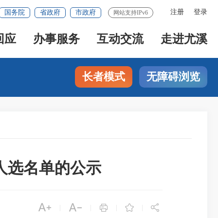
注册
登录
国务院
省政府
市政府
网站支持IPv6
回应
办事服务
互动交流
走进尤溪
长者模式
无障碍浏览
人选名单的公示





|
|
|
|