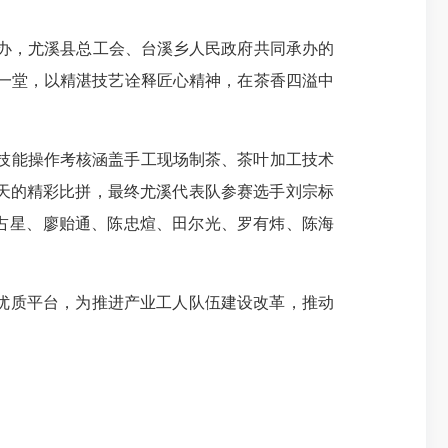
办，尤溪县总工会、台溪乡人民政府共同承办的
齐聚一堂，以精湛技艺诠释匠心精神，在茶香四溢中
技能操作考核涵盖手工现场制茶、茶叶加工技术
天的精彩比拼，最终尤溪代表队参赛选手刘宗标
占星、廖贻通、陈忠煊、田尔光、罗有炜、陈海
优质平台，为推进产业工人队伍建设改革，推动