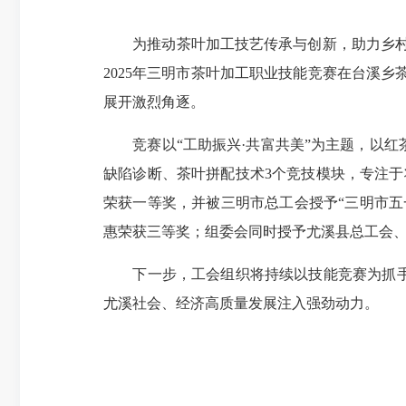
为推动茶叶加工技艺传承与创新，助力乡村振
2025年三明市茶叶加工职业技能竞赛在台溪乡
展开激烈角逐。
竞赛以“工助振兴·共富共美”为主题，以红
缺陷诊断、茶叶拼配技术3个竞技模块，专注
荣获一等奖，并被三明市总工会授予“三明市
惠荣获三等奖；组委会同时授予尤溪县总工会
下一步，工会组织将持续以技能竞赛为抓手，
尤溪社会、经济高质量发展注入强劲动力。