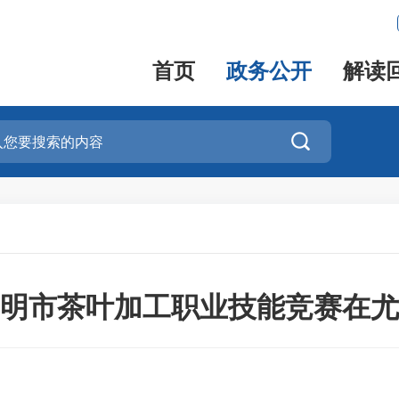
首页
政务公开
解读

年三明市茶叶加工职业技能竞赛在