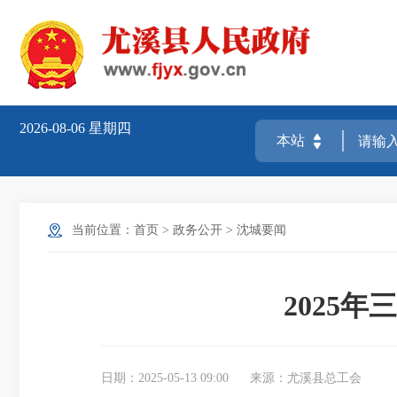
2026-08-06
星期四
当前位置：
首页
>
政务公开
>
沈城要闻
2025
日期：2025-05-13 09:00
来源：尤溪县总工会