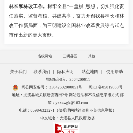
林长和林改工作。
树牢全县“一盘棋”思想，切实强化责
任落实、监督考核、共建共享，奋力开创我县林长和林
改工作新局面，为三明建设全国林业改革发展综合试点
市作出新的更大贡献。
省级网站
三明县区
其他
关于我们
|
联系我们
|
隐私声明
|
站点地图
|
使用帮助
网站标识码： 3504260011
闽公网安备号：
35042602000051号
闽ICP备05019063号
地址：尤溪县城关镇建设西街2号 网站违法和不良信息举报方式 邮
箱：yxxzwgk@163.com
电话：0598-6323271（仅受理网站违法和不良信息举报）
中文域名：尤溪县人民政府.政务