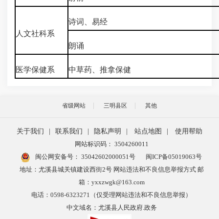
诗词、易经
人文社科系
朗诵
医学保健系
中草药、推拿保健
省级网站
三明县区
其他
关于我们
|
联系我们
|
隐私声明
|
站点地图
|
使用帮助
网站标识码： 3504260011
闽公网安备号：
35042602000051号
闽ICP备05019063号
地址：尤溪县城关镇建设西街2号 网站违法和不良信息举报方式 邮
箱：yxxzwgk@163.com
电话：0598-6323271（仅受理网站违法和不良信息举报）
中文域名：尤溪县人民政府.政务