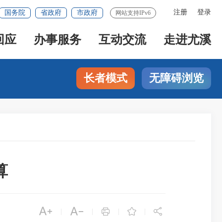
注册
登录
国务院
省政府
市政府
网站支持IPv6
回应
办事服务
互动交流
走进尤溪
长者模式
无障碍浏览
算





|
|
|
|