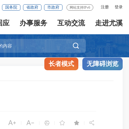
注册
登录
国务院
省政府
市政府
网站支持IPv6
回应
办事服务
互动交流
走进尤溪

长者模式
无障碍浏览






|
|
|
|