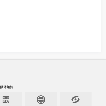
媒体矩阵

