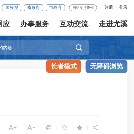
注册
登录
国务院
省政府
市政府
网站支持IPv6
回应
办事服务
互动交流
走进尤溪

长者模式
无障碍浏览






|
|
|
|