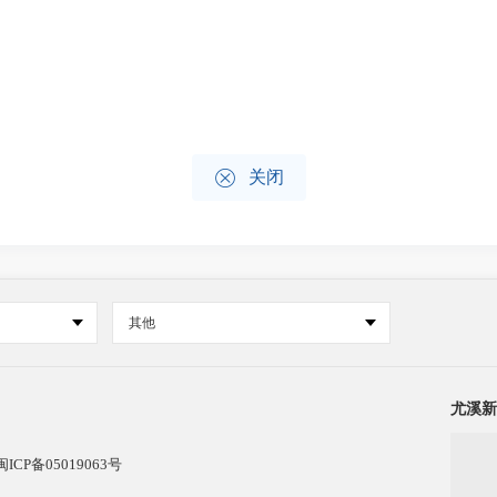

关闭
其他
尤溪新
闽ICP备05019063号