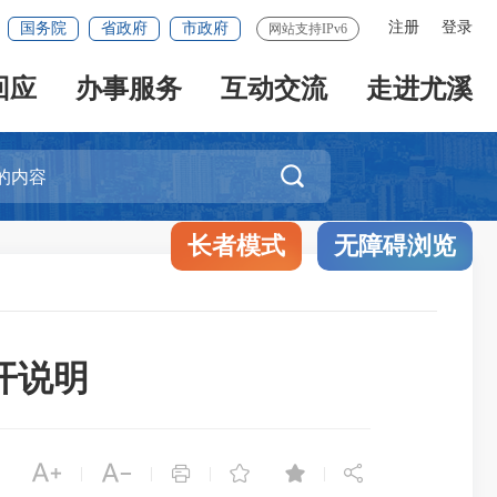
注册
登录
国务院
省政府
市政府
网站支持IPv6
回应
办事服务
互动交流
走进尤溪

长者模式
无障碍浏览
开说明






|
|
|
|