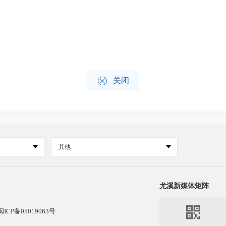

关闭
其他
尤溪新媒体矩阵

闽ICP备05019063号