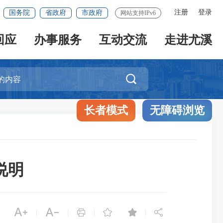
注册
登录
国务院
省政府
市政府
网站支持IPv6
回应
办事服务
互动交流
走进尤溪

长者模式
无障碍浏览
说明






|
|
|
|